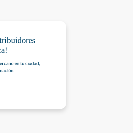
s
tribuidores
ca!
ercano en tu ciudad,
mación.